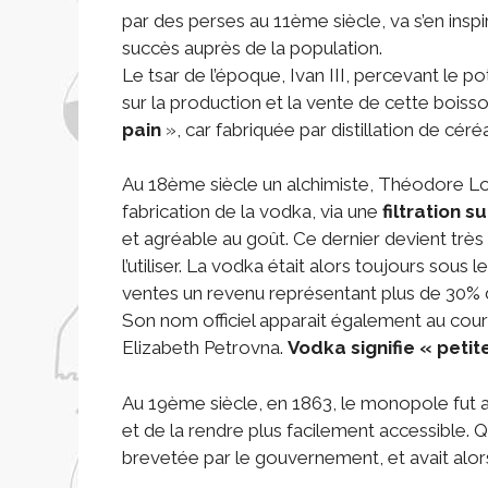
par des perses au 11ème siècle, va s’en insp
succès auprès de la population.
Le tsar de l’époque, Ivan III, percevant le p
sur la production et la vente de cette bois
pain
», car fabriquée par distillation de céré
Au 18ème siècle un alchimiste, Théodore L
fabrication de la vodka, via une
filtration 
et agréable au goût. Ce dernier devient très
l’utiliser. La vodka était alors toujours sous
ventes un revenu représentant plus de 30% 
Son nom officiel apparait également au cours
Elizabeth Petrovna.
Vodka signifie « petit
Au 19ème siècle, en 1863, le monopole fut 
et de la rendre plus facilement accessible. 
brevetée par le gouvernement, et avait alor