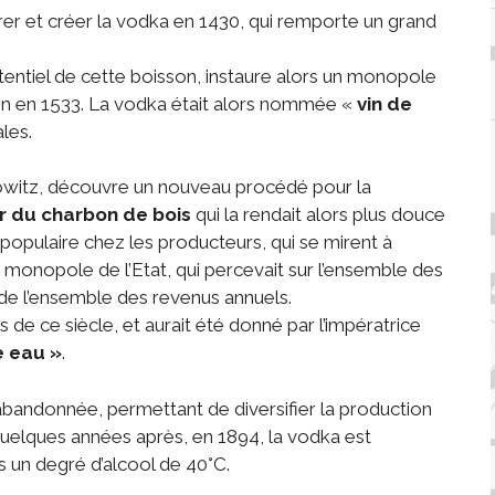
irer et créer la vodka en 1430, qui remporte un grand
otentiel de cette boisson, instaure alors un monopole
son en 1533. La vodka était alors nommée «
vin de
ales.
owitz, découvre un nouveau procédé pour la
sur du charbon de bois
qui la rendait alors plus douce
 populaire chez les producteurs, qui se mirent à
 le monopole de l’Etat, qui percevait sur l’ensemble des
de l’ensemble des revenus annuels.
 de ce siècle, et aurait été donné par l’impératrice
e eau »
.
abandonnée, permettant de diversifier la production
Quelques années après, en 1894, la vodka est
s un degré d’alcool de 40°C.