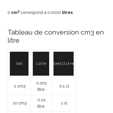
3
0
cm
correspond à
0,0000
litres
Tableau de conversion cm3 en
litre
Cm3
Litre
Centilitre
0,001
1 cm3
0,1 cl
litre
0,01
10 cm3
1 cl
litre