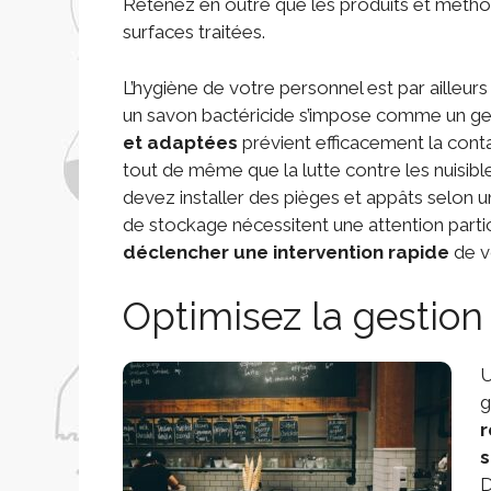
Retenez en outre que les produits et méthod
surfaces traitées.
L’hygiène de votre personnel est par ailleurs
un savon bactéricide s’impose comme un ges
et adaptées
prévient efficacement la cont
tout de même que la lutte contre les nuisibl
devez installer des pièges et appâts selon 
de stockage nécessitent une attention particu
déclencher une intervention rapide
de v
Optimisez la gestion
U
g
r
s
D