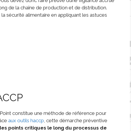
vous devez donc faire preuve d’une vigilance accrue
long de la chaîne de production et de distribution.
la sécurité alimentaire en appliquant les astuces
HACCP
l Point constitue une méthode de référence pour
râce
aux outils haccp
, cette démarche préventive
 des points critiques
le long du processus de