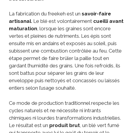
La fabrication du freekeh est un
savoir-faire
artisanal
. Le blé est volontairement
cueilli avant
maturation
, lorsque les graines sont encore
vertes et pleines de nutriments. Les épis sont
ensuite mis en andains et exposés au soleil, puis
subissent une combustion contrôlée au feu. Cette
étape permet de faire brûler la paille tout en
gardant l’humidité des grains. Une fois refroidis, ils
sont battus pour séparer les grains de leur
enveloppe puis nettoyés et concassés ou laissés
entiers selon l’usage souhaité.
Ce mode de production traditionnel respecte les
cycles naturels et ne nécessite ni intrants
chimiques ni lourdes transformations industrielles.
Le résultat est un
produit brut
, un blé vert fumé
qui transporte avec lui le goût du terroir et le