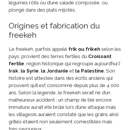
légumes rôtis ou d’une salade composée, ou
plongé dans des plats mijotés.
Origines et fabrication du
freekeh
Le freekeh, parfois appelé
frik ou frikeh
selon les
pays, provient des terres fertiles du
Croissant
fertile
, région historique qui regroupe aujourd’hui l’
Irak
,
la Syrie
,
la Jordanie
et
la Palestine
. Son
histoire est attestée dans des écrits anciens qui
prouvent qu’il est consommé depuis plus de 4 000
ans. Selon la légende, le freekeh serait né d’un
malheureux accident : un champ de blé encore
immature aurait été brûlé lors d’une attaque mais
les villageois auraient constaté que les grains ainsi
grillés étaient non seulement comestibles mais
très savoureux.