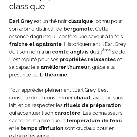
classique
Earl Grey
est un thé noir
classique
, connu pour
son arôme distinctif de
bergamote
. Cette
essence d’agrume lui confère une saveur à la fois
fraîche et apaisante
. Historiquement, l’Earl Grey
ème
doit son nom à un
comte anglais
du 19
siècle.
Il est réputé pour ses
propriétés relaxantes
et
sa capacité à
améliorer l’humeur
, grâce à la
présence de
L-théanine
.
Pour apprécier pleinement l’Earl Grey, il est
conseillé de le consommer
chaud
, avec ou sans
lait, et de respecter les
rituels de préparation
qui accentuent son
caractère
. Les connaisseurs
s’accordent à dire que la
température de l’eau
et le
temps d’infusion
sont cruciaux pour en
extraire l’essence.