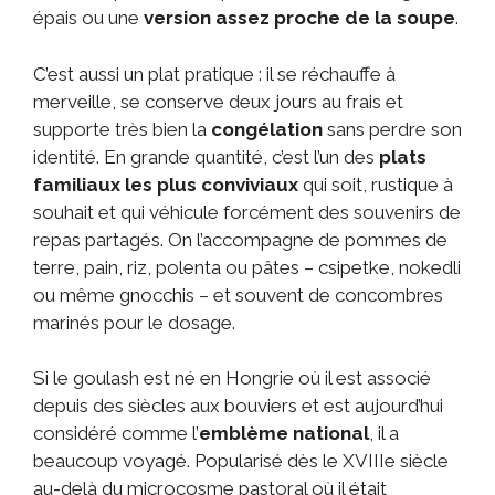
épais ou une
version assez proche de la soupe
.
C’est aussi un plat pratique : il se réchauffe à
merveille, se conserve deux jours au frais et
supporte très bien la
congélation
sans perdre son
identité. En grande quantité, c’est l’un des
plats
familiaux les plus conviviaux
qui soit, rustique à
souhait et qui véhicule forcément des souvenirs de
repas partagés. On l’accompagne de pommes de
terre, pain, riz, polenta ou pâtes – csipetke, nokedli
ou même gnocchis – et souvent de concombres
marinés pour le dosage.
Si le goulash est né en Hongrie où il est associé
depuis des siècles aux bouviers et est aujourd’hui
considéré comme l’
emblème national
, il a
beaucoup voyagé. Popularisé dès le XVIIIe siècle
au-delà du microcosme pastoral où il était