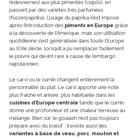
(édesnemes) aux plus pimentés (csípős), en
passant par des variétés très parfumées
(füszerpaprika). L’usage du paprika s’est imposé
après l’introduction des
piments en Europe
grâce
à la découverte de l’Amérique, mais son utilisation
quotidienne s’est généralisée dans toute l’Europe
au XIXe siècle, lorsqu’il a pu remplacer facilement
le poivre qui devint rare à cause de l’embargo
napoléonien.
Le carvi ou le cumin changent entièrement la
personnalité du plat. Le carvi apporte une note
plus fraîche et anisée, plus habituelle dans les
cuisines d’Europe centrale
tandis que le cumin
donne une profondeur et une chaleur terreuse au
mélange. Bien sûr, le goulash n’est pas toujours
préparé avec du bœuf : il existe aussi des
variantes à base de veau
,
porc
,
mouton et